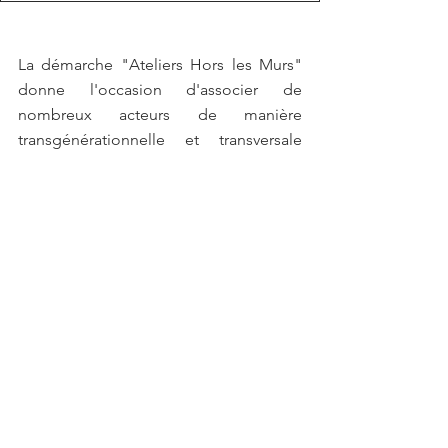
La démarche "Ateliers Hors les Murs"  
donne l'occasion d'associer de 
nombreux acteurs de manière 
transgénérationnelle et transversale 
pour fabriquer autrement notre lieu de 
vie.
La jeune génération pose 
concrètement la question du demain, 
confortant le rôle indispensable de 
l'Université sur les territoires, et de la 
contribution de l'enseignement 
supérieur à leur développement. Cette 
dynamique à laquelle sont associés les 
élus, les architectes, les habitants 
permet d'ouvrir et de croiser les 
regards pour activer de nouvelles 