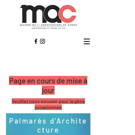
Page en cours de mise à
jour
Veuillez nous excuser pour la gêne
occasionnée
Palmarès
d'Archite
cture