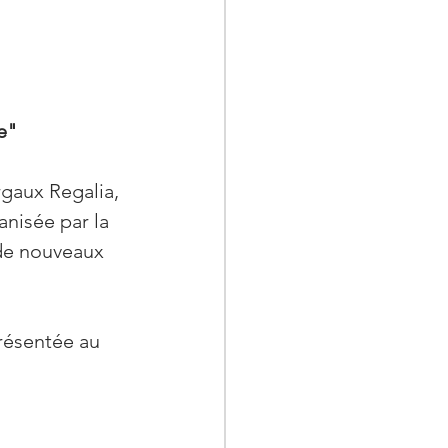
e"
gaux Regalia, 
anisée par la 
"de nouveaux 
résentée au 