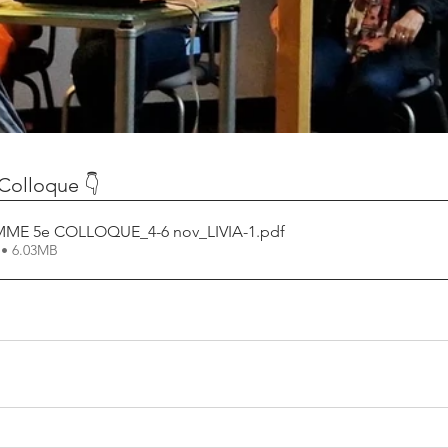
Colloque 👇
E 5e COLLOQUE_4-6 nov_LIVIA-1
.pdf
 • 6.03MB