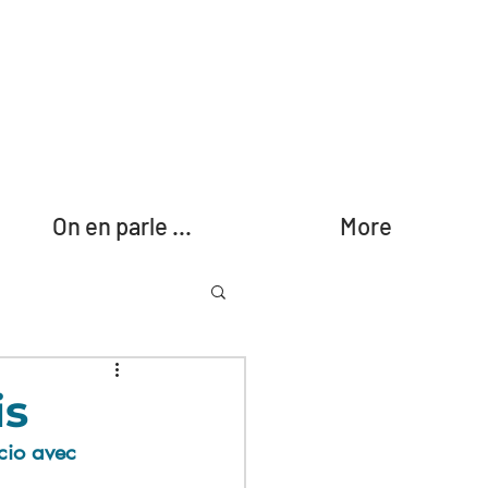
On en parle ...
More
is
cio avec 